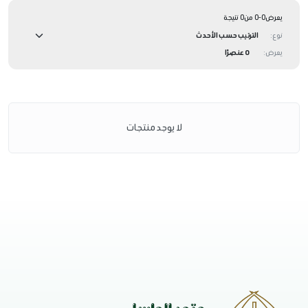
يعرض0-0 من0 نتيجة
نوع:
يعرض:
0 عنصرًا
لا يوجد منتجات