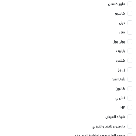
فايبر كاستل
كاسيو
ديلي
بنتل
يوني بول
بايلوت
كلاس
زيــبرا
SanDisk
كانون
اتش بي
HP
شركة الفرقان
دار فنون للنشر والتوزيع
مجمع الملك فهد لطباعة المصحف