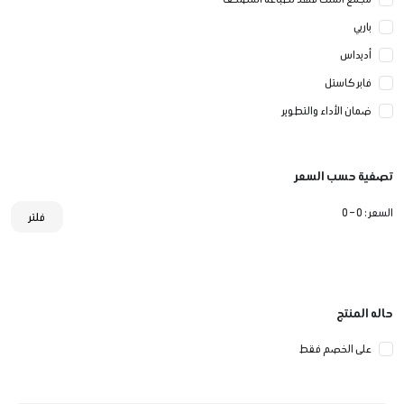
باربي
أديداس
فابر كاستل
ضمان الأداء والتطوير
تصفية حسب السعر
السعر :
0 – 0
فلتر
حاله المنتج
على الخصم فقط