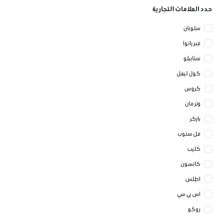
حدد العلامات التجارية
سلوبان
فبريانوا
ستابيلو
كول ليفل
كروس
وتر مان
باركر
فل ستوب
كليب
كانسون
اطلس
اس بي سي
روكو