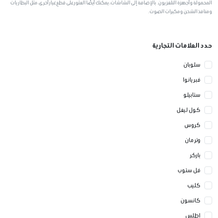
المحمولة وأجهزة التلفزيون. بالإضافة إلى الشاشات، يمكنك أيضًا العثور على قطع غيار أخرى، مثل البطاريات
ملحقات الطابعات
ومنافذ الشحن ومكبرات الصوت.
حدد العلامات التجارية
أجهزة التغليف الحراري
سلوبان
فبريانوا
أجهزة التخريم والتغليف
ستابيلو
كول ليفل
كروس
وتر مان
باركر
فل ستوب
كليب
كانسون
اطلس