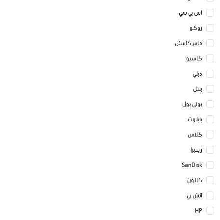
اس بي سي
روكو
فايبر كاستل
كاسيو
ديلي
بنتل
يوني بول
بايلوت
كلاس
زيــبرا
SanDisk
كانون
اتش بي
HP