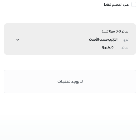
على الخصم فقط
يعرض0-0 من0 نتيجة
نوع:
يعرض:
0 عنصرًا
لا يوجد منتجات