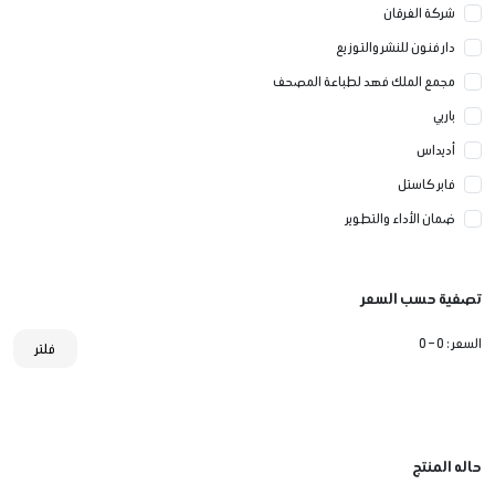
شركة الفرقان
دار فنون للنشر والتوزيع
مجمع الملك فهد لطباعة المصحف
باربي
أديداس
فابر كاستل
ضمان الأداء والتطوير
تصفية حسب السعر
السعر :
0 – 0
فلتر
حاله المنتج