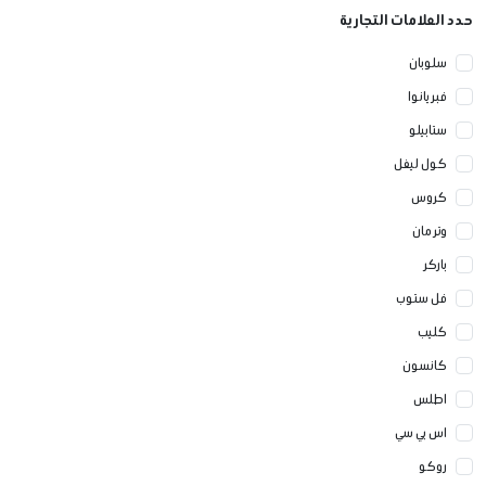
حدد العلامات التجارية
سلوبان
فبريانوا
ستابيلو
كول ليفل
كروس
وتر مان
باركر
فل ستوب
كليب
كانسون
اطلس
اس بي سي
روكو