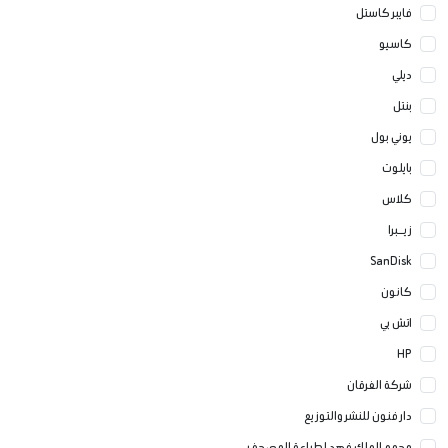
فايبر كاستل
كاسيو
ديلي
بنتل
يوني بول
بايلوت
كلاس
زيــبرا
SanDisk
كانون
اتش بي
HP
شركة الفرقان
دار فنون للنشر والتوزيع
مجمع الملك فهد لطباعة المصحف