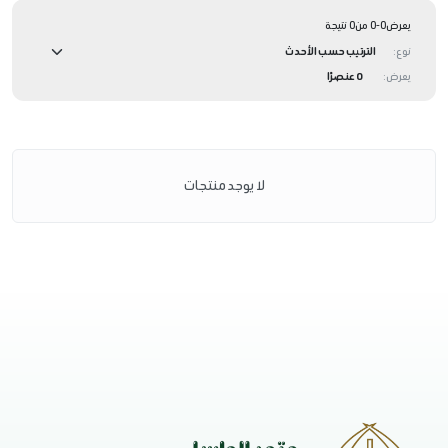
يعرض0-0 من0 نتيجة
نوع:
يعرض:
0 عنصرًا
لا يوجد منتجات