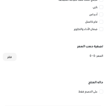
باربي
أديداس
فابر كاستل
ضمان الأداء والتطوير
تصفية حسب السعر
السعر :
0 – 0
فلتر
حاله المنتج
على الخصم فقط