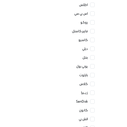
اطلس
اس بي سي
روكو
فايبر كاستل
كاسيو
ديلي
بنتل
يوني بول
بايلوت
كلاس
زيــبرا
SanDisk
كانون
اتش بي