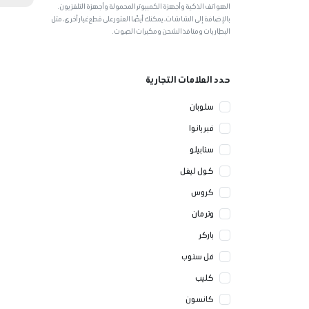
الهواتف الذكية وأجهزة الكمبيوتر المحمولة وأجهزة التلفزيون.
بالإضافة إلى الشاشات، يمكنك أيضًا العثور على قطع غيار أخرى، مثل
البطاريات ومنافذ الشحن ومكبرات الصوت.
حدد العلامات التجارية
سلوبان
فبريانوا
ستابيلو
كول ليفل
كروس
وتر مان
باركر
فل ستوب
كليب
كانسون