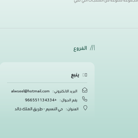
ر مجموعة متنوعة من المنتجات التي تلبي
الفروع
ينبع
alwseel@hotmail.com
البريد الالكتروني :
+966551134334
رقم الجوال :
حي النسيم - طريق الملك خالد
العنوان :