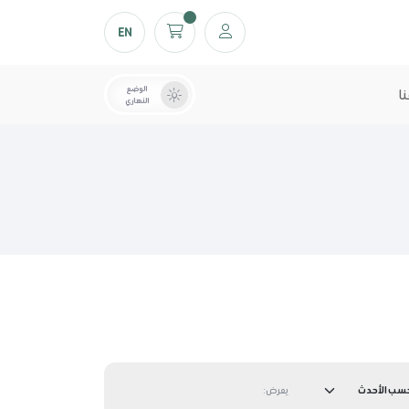
EN
الوضع
ا
النهاري
يعرض: