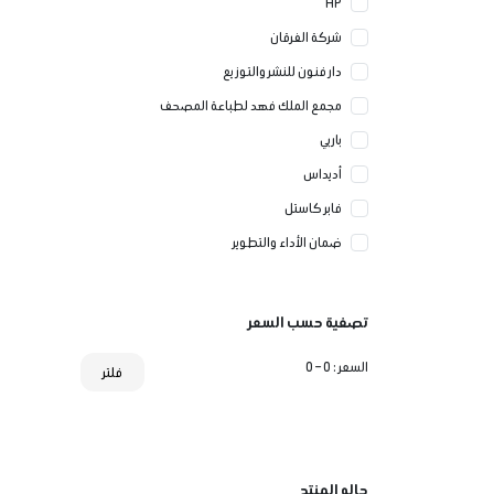
HP
شركة الفرقان
دار فنون للنشر والتوزيع
مجمع الملك فهد لطباعة المصحف
باربي
أديداس
فابر كاستل
ضمان الأداء والتطوير
تصفية حسب السعر
السعر :
0 – 0
فلتر
حاله المنتج