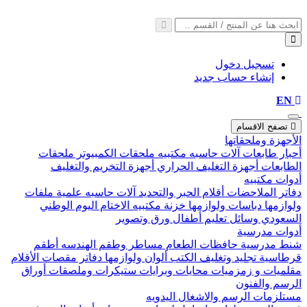
تسجيل دخول
إنشاء حساب جديد
EN
تصفح الاقسام
الأجهزة وملحقاتها
أحبار طابعات
آلات حاسبه مكتبيه
ملحقات الكمبيوتر
ملحقات
الطابعات
أجهزة التغليف الحراري
أجهزة التخريم والتغليف
أدوات مكتبيه
دفاتر الملاحضات
أقلام الحبر والتحديد
آلات حاسبه علمية
ملفات
ولوازمها
دباسات ولوازمها
خزنة مكتبيه
الاختام
اليوم الوطني
السعودي
وسائل تعليم أطفال
ورق وتصوير
أدوات مدرسية
شنط مدرسية
حافظات الطعام
مساطر وطقم الهندسه
أطقم
قرطاسية
تجليد وتغليف الكتب
ألوان ولوازمها
دفاتر
مقصات
الأقلام
مقلميات و زمزميات
محايات وبرايات
ستيكرات وملصقات
أوراق
الرسم والفنون
مستلزمات الرسم والاشغال اليدويه