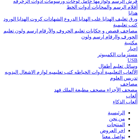
فرش الرسم ولوازمها
حامل لوحات ورسومات
أدوات الزخرفه
أقلام الرسم والمحايات
أدوات الخط
هدايا
ورق تغليف الهدايا
علب الهدايا
الدروع
الشهادات
كروت الهدايا
الورود
كتب تعليمية
مصاحف
قصص و حكايات
تعليم الحروف والأرقام
ارسم ولون
تعليم
الحورف واارقام
ارسم ولون
مكتبية
احبار
مستزمات الكمبيوتر
USB
وسائل تعليم أطفال
الألعاب التعليمية
أدوات الخياطه
كتب تعليميه
لوازم الاشغال اليدويه
تدريس العلوم
مصاحف
مصحف الأجزاء
مصحف مطبعة الملك فهد
ألعاب
ألعاب الذكاء
الرئيسية
من نحن
المنتجات
اخر العروض
تواصل معنا