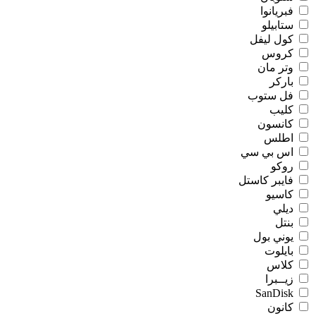
فبريانوا
ستابيلو
كول ليفل
كروس
وتر مان
باركر
فل ستوب
كليب
كانسون
اطلس
اس بي سي
روكو
فايبر كاستل
كاسيو
ديلي
بنتل
يوني بول
بايلوت
كلاس
زيــبرا
SanDisk
كانون