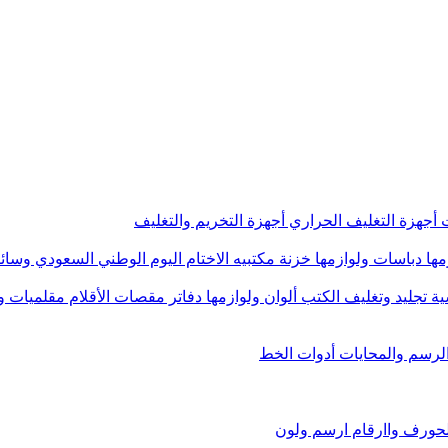
ت
أجهزة التغليف الحراري
أجهزة التخريم والتغليف
مها
دباسات ولوازمها
خزنة مكتبيه
الاختام
اليوم الوطني السعودي
وسائل
ية
تجليد وتغليف الكتب
ألوان ولوازمها
دفاتر
مقصات
الأقلام
مقلميات و
الرسم والمحايات
أدوات الخط
لحورف واارقام
ارسم ولون