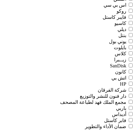
اس بي سي
روكو
فايبر كاستل
كاسيو
ديلي
بنتل
يوني بول
بايلوت
كلاس
زيــبرا
SanDisk
كانون
اتش بي
HP
شركة الفرقان
دار فنون للنشر والتوزيع
مجمع الملك فهد لطباعة المصحف
باربي
أديداس
فابر كاستل
ضمان الأداء والتطوير