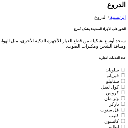
الدروع
الرئيسية
/
الدروع
العثور على الأجزاء الصحيحة بشكل أسرع
ستجد أوسع تشكيلة من قطع الغيار للأجهزة الذكية الأخرى، مثل الهواتف
ومنافذ الشحن ومكبرات الصوت.
حدد العلامات التجارية
سلوبان
فبريانوا
ستابيلو
كول ليفل
كروس
وتر مان
باركر
فل ستوب
كليب
كانسون
اطلس