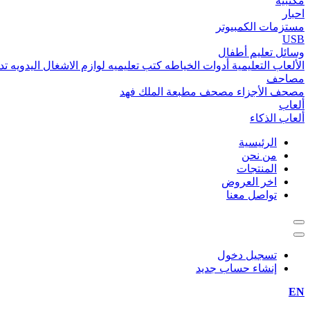
مكتبية
احبار
مستزمات الكمبيوتر
USB
وسائل تعليم أطفال
الألعاب التعليمية
أدوات الخياطه
كتب تعليميه
لوازم الاشغال اليدويه
تد
مصاحف
مصحف الأجزاء
مصحف مطبعة الملك فهد
ألعاب
ألعاب الذكاء
الرئيسية
من نحن
المنتجات
اخر العروض
تواصل معنا
تسجيل دخول
إنشاء حساب جديد
EN