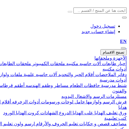
تسجيل دخول
إنشاء حساب جديد
EN
تصفح الاقسام
الأجهزة وملحقاتها
أحبار طابعات
آلات حاسبه مكتبيه
ملحقات الكمبيوتر
ملحقات الطابعا
أدوات مكتبيه
دفاتر الملاحضات
أقلام الحبر والتحديد
آلات حاسبه علمية
ملفات ولواز
أدوات مدرسية
شنط مدرسية
حافظات الطعام
مساطر وطقم الهندسه
أطقم قرطاس
والفنون
مستلزمات الرسم والاشغال اليدويه
فرش الرسم ولوازمها
حامل لوحات ورسومات
أدوات الزخرفه
أقلام 
هدايا
ورق تغليف الهدايا
علب الهدايا
الدروع
الشهادات
كروت الهدايا
الورود
كتب تعليمية
مصاحف
قصص و حكايات
تعليم الحروف والأرقام
ارسم ولون
تعليم ا