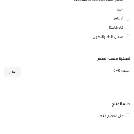
باربي
أديداس
فابر كاستل
ضمان الأداء والتطوير
تصفية حسب السعر
السعر :
0 – 0
فلتر
حاله المنتج
على الخصم فقط