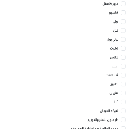
فايبر كاستل
كاسيو
ديلي
بنتل
يوني بول
بايلوت
كلاس
زيــبرا
SanDisk
كانون
اتش بي
HP
شركة الفرقان
دار فنون للنشر والتوزيع
مجمع الملك فهد لطباعة المصحف