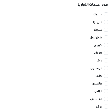
حدد العلامات التجارية
سلوبان
فبريانوا
ستابيلو
كول ليفل
كروس
وتر مان
باركر
فل ستوب
كليب
كانسون
اطلس
اس بي سي
روكو