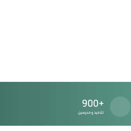
+900
تلاميذ و مدرسين