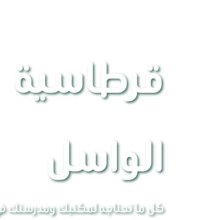
قرطاسية
الواسل
كل ما تحتاجه لمكتبك ومدرستك ف