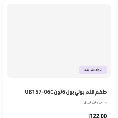
أدوات مدرسية
طقم قلم يوني بول 6لون UB157-06C
أقلام الحبر السائل
22.00