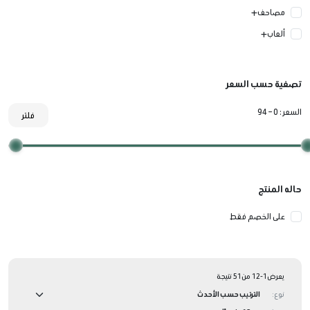
مصاحف
ألعاب
تصفية حسب السعر
السعر :
0 – 94
فلتر
حاله المنتج
على الخصم فقط
يعرض1-12 من51 نتيجة
نوع: