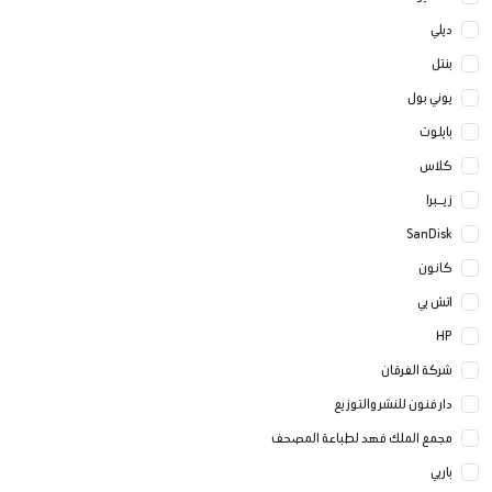
ديلي
بنتل
يوني بول
بايلوت
كلاس
زيــبرا
SanDisk
كانون
اتش بي
HP
شركة الفرقان
دار فنون للنشر والتوزيع
مجمع الملك فهد لطباعة المصحف
باربي