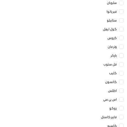
سلوبان
فبريانوا
ستابيلو
كول ليفل
كروس
وتر مان
باركر
فل ستوب
كليب
كانسون
اطلس
اس بي سي
روكو
فايبر كاستل
كاسيو